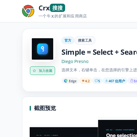
Crx
搜搜
一个牛
的扩展和应用商店
X
官方
搜索工具
Simple = Select + Sea
Diego Presno
选择文本，右键单击，在您选择的引擎上进
加入收藏
Edge
4.2
5
407 位用户
3.
截图预览