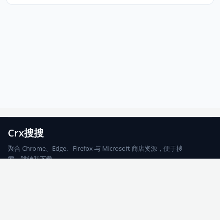
Crx搜搜
聚合 Chrome、Edge、Firefox 与 Microsoft 商店资源，便于搜
索、跳转和下载。
Chrome
Edge
Firefox
Microsoft
搜索
每期精选
更新日志
友情链接