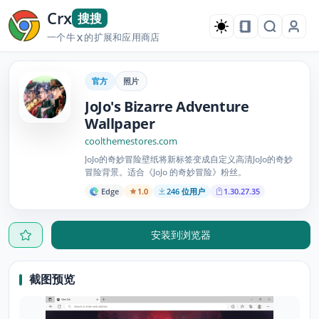
Crx
搜搜
一个牛
的扩展和应用商店
X
官方
照片
JoJo's Bizarre Adventure
Wallpaper
coolthemestores.com
JoJo的奇妙冒险壁纸将新标签变成自定义高清JoJo的奇妙
冒险背景。适合《JoJo 的奇妙冒险》粉丝。
Edge
1.0
246 位用户
1.30.27.35
安装到浏览器
截图预览