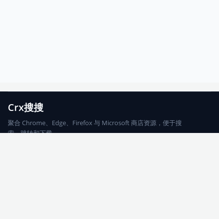
Crx搜搜
聚合 Chrome、Edge、Firefox 与 Microsoft 商店资源，便于搜
索、跳转和下载。
Chrome
Edge
Firefox
Microsoft
搜索
每期精选
更新日志
友情链接
© 2026 CRX搜搜
网站地图
友情链接