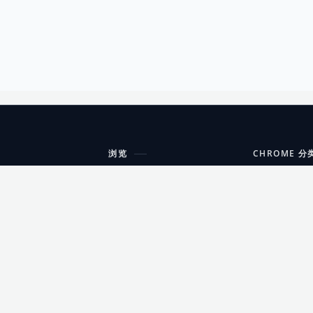
浏览
CHROME 分
每期精选
工具
搜索扩展
沟通
更新日志
开发者工具
友情链接
家居