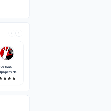
Persona 5
lpapers New
Tab