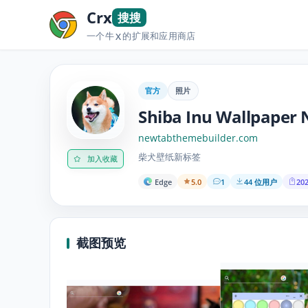
Crx
搜搜
一个牛
的扩展和应用商店
X
官方
照片
Shiba Inu Wallpaper
newtabthemebuilder.com
柴犬壁纸新标签
加入收藏
Edge
5.0
1
44 位用户
202
截图预览