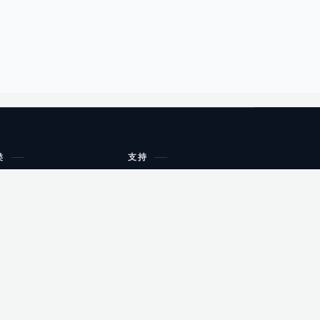
类
支持
工作流程与规划
油小猴
教育
网站地图
购物
健康