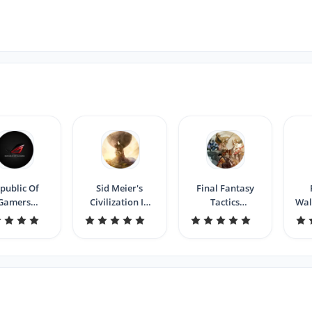
public Of
Sid Meier's
Final Fantasy
Gamers
Civilization IV
Tactics
Wal
papers New
New Tab
Wallpapers New
Tab
Tab