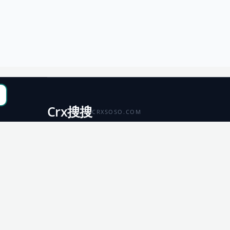
Crx搜搜
CRXSOSO.COM
聚合 Chrome、Edge、Firefox 与 Microsoft 商店资源，
便于搜索、跳转和下载。
Chrome
Edge
扩展商店
扩展商店
Firefox
Microsoft
扩展商店
应用商店