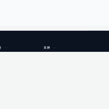
类
支持
工作流程与规划
油小猴
教育
网站地图
购物
健康
网站地图
友情链接