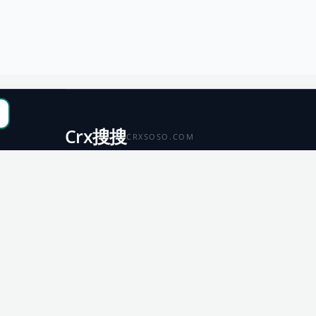
Crx搜搜
CRXSOSO.COM
聚合 Chrome、Edge、Firefox 与 Microsoft 商店资源，
便于搜索、跳转和下载。
Chrome
Edge
扩展商店
扩展商店
Firefox
Microsoft
扩展商店
应用商店
© 2026 CRX搜搜