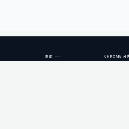
浏览
CHROME 分
每期精选
工具
搜索扩展
沟通
更新日志
开发者工具
友情链接
家居