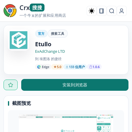
Crx
搜搜
一个牛
的扩展和应用商店
X
官方
搜索工具
Etullo
ExAdChange LTD
到 埃图洛 的捷径
Edge
5.0
133 位用户
1.0.6
安装到浏览器
截图预览