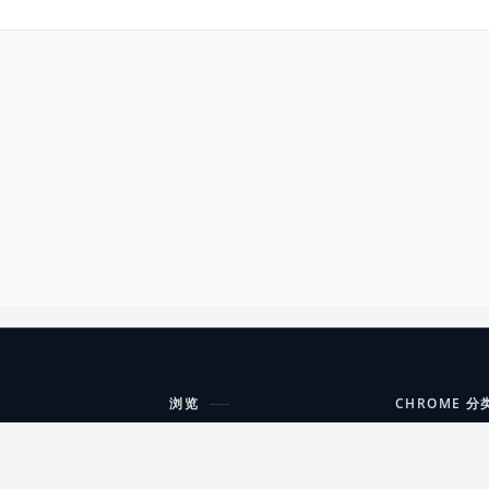
浏览
CHROME 分
每期精选
工具
搜索扩展
沟通