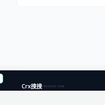
Crx搜搜
CRXSOSO.COM
聚合 Chrome、Edge、Firefox 与 Microsoft 商店资源，
便于搜索、跳转和下载。