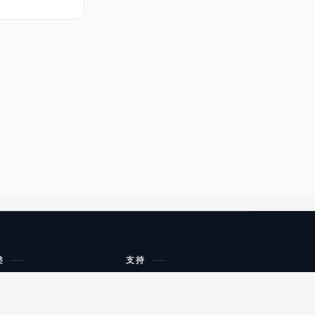
类
支持
工作流程与规划
油小猴
教育
网站地图