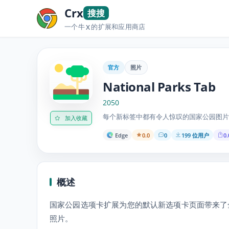
Crx
搜搜
一个牛
的扩展和应用商店
X
官方
照片
National Parks Tab
2050
每个新标签中都有令人惊叹的国家公园图片
加入收藏
Edge
0.0
0
199 位用户
0.
概述
国家公园选项卡扩展为您的默认新选项卡页面带来了
照片。