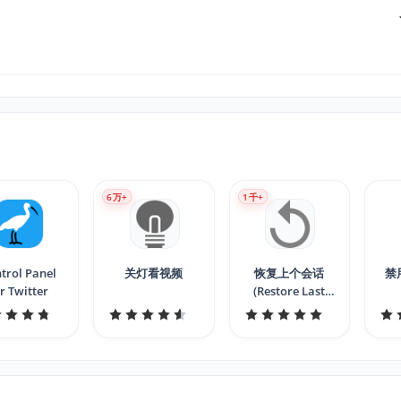
6
万+
1
千+
trol Panel
关灯看视频
恢复上个会话
禁
r Twitter
(Restore Last
Session)