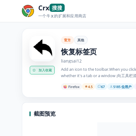
Crx
搜搜
一个牛
的扩展和应用商店
X
官方
其他
恢复标签页
liangsai12
Add an icon to the toolbar.When you clicked the icon ,this tool restores the single most
加入收藏
whether it's a tab or a win
Firefox
4.5
67
5185 位用户
截图预览