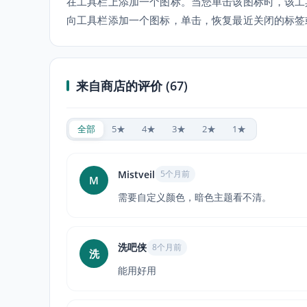
在工具栏上添加一个图标。当您单击该图标时，该工
向工具栏添加一个图标，单击，恢复最近关闭的标签
来自商店的评价 (67)
全部
5★
4★
3★
2★
1★
Mistveil
5个月前
M
需要自定义颜色，暗色主题看不清。
洗吧侠
8个月前
洗
能用好用