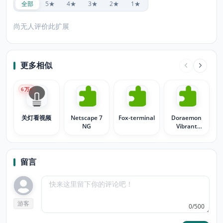
全部
5★
4★
3★
2★
1★
尚无人评价此扩展
更多相似
6
万+
关灯看视频
Netscape 7
Fox-terminal
Doraemon
NG
Vibrant
Theme Mary
留言
游客
0/500