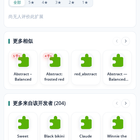
全部
5★
4★
3★
2★
1★
尚无人评价此扩展
更多相似
5
千+
4
千+
Abstract –
Abstract:
red_abstract
Abstract —
Balanced
frosted red
Balanced
"remix"
更多来自该开发者 (204)
Sweet
Black bikini
Claude
Winnie the