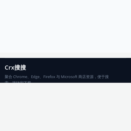
Crx搜搜
聚合 Chrome、Edge、Firefox 与 Microsoft 商店资源，便于搜
索、跳转和下载。
Chrome
Edge
Firefox
Microsoft
搜索
每期精选
更新日志
友情链接
© 2026 CRX搜搜