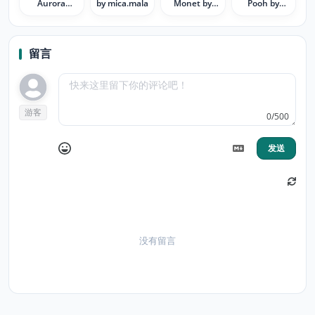
Aurora
by mica.mala
Monet by
Pooh by
Borealis
mica.mala
mica.mala
留言
游客
0/500
发送
没有留言