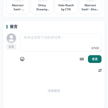
Abstract
Shiny
Halo Reach
Abstract
Swirl -
Dreamy
by CYG
Swirl - Ghost
Ghostly
Stars
Water
Brown
留言
游客
0/500
发送
没有留言