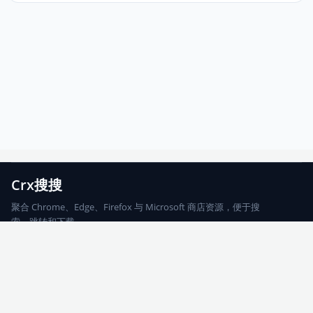
Crx搜搜
聚合 Chrome、Edge、Firefox 与 Microsoft 商店资源，便于搜
索、跳转和下载。
Chrome
Edge
Firefox
Microsoft
搜索
每期精选
更新日志
友情链接