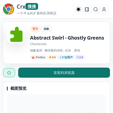
Crx
搜搜
一个牛
的扩展和应用商店
X
官方
抽象
Abstract Swirl - Ghostly Greens
Cheristotle
抽象漩涡 - 幽灵般的绿色...石灰，黄色
Firefox
4.0
0 位用户
2.0
安装到浏览器
截图预览