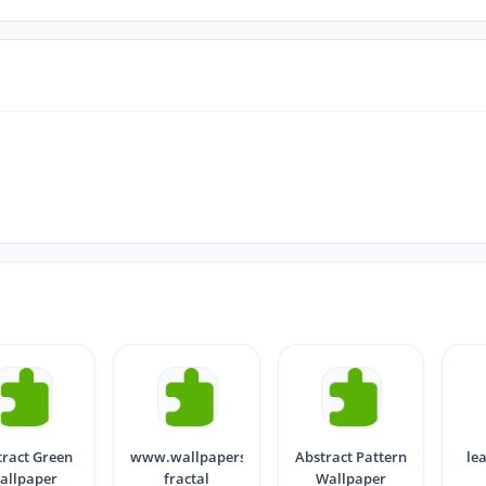
tract Green
www.wallpapersultrahd.com
Abstract Pattern
le
allpaper
fractal
Wallpaper