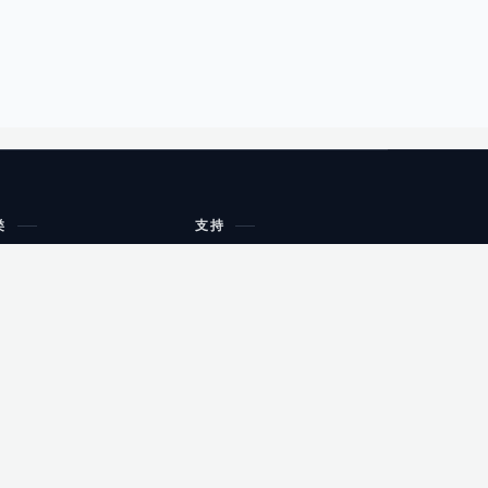
类
支持
工作流程与规划
油小猴
教育
网站地图
购物
健康
网站地图
友情链接