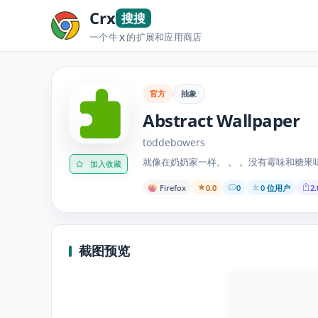
Crx
搜搜
一个牛
的扩展和应用商店
X
官方
抽象
Abstract Wallpaper
toddebowers
就像在奶奶家一样。 。 。没有霉味和糖果
加入收藏
Firefox
0.0
0
0 位用户
2.
截图预览