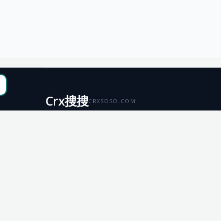
Crx搜搜
CRXSOSO.COM
聚合 Chrome、Edge、Firefox 与 Microsoft 商店资源，
便于搜索、跳转和下载。
Chrome
Edge
扩展商店
扩展商店
Firefox
Microsoft
扩展商店
应用商店
© 2026 CRX搜搜