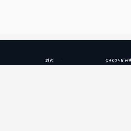
浏览
CHROME 分
每期精选
工具
搜索扩展
沟通
更新日志
开发者工具
友情链接
家居