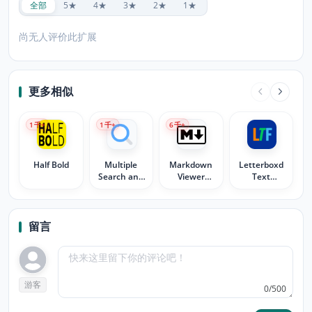
全部
5★
4★
3★
2★
1★
尚无人评价此扩展
更多相似
1
千+
1
千+
6
千+
Half Bold
Multiple
Markdown
Letterboxd
Search and
Viewer
Text
Highlight
Webext
Formatter
留言
游客
0/500