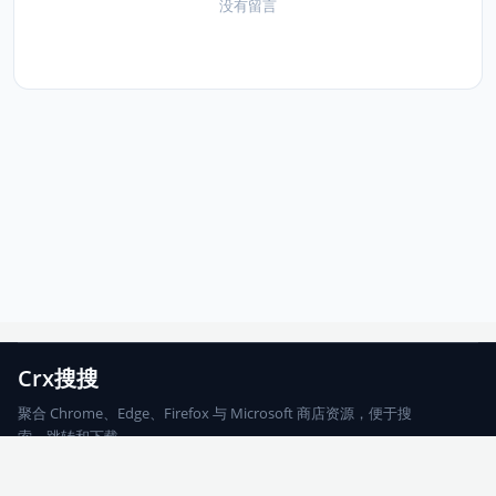
没有留言
Crx搜搜
聚合 Chrome、Edge、Firefox 与 Microsoft 商店资源，便于搜
索、跳转和下载。
Chrome
Edge