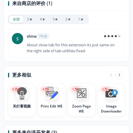
来自商店的评价 (1)
全部
5★
4★
3★
2★
1★
shine
7年前
S
About close tab for this extension its just same on
the right side of tab-utilities-fixed
更多相似
6
万+
4
万+
1
万+
2
万+
关灯看视频
Print Edit WE
Zoom Page
Image
WE
Downloader
更多来自该开发者 (3)