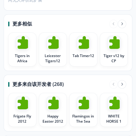
更多相似
Tigers in
Leicester
Tab Timer12
Tiger v12 by
Africa
Tigers12
CP
更多来自该开发者 (268)
Frigate Fly
Happy
Flamingos in
WHITE
2012
Easter 2012
The Sea
HORSE 1