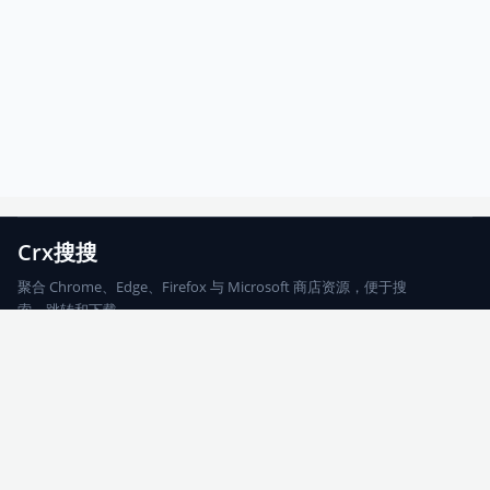
Crx搜搜
聚合 Chrome、Edge、Firefox 与 Microsoft 商店资源，便于搜
索、跳转和下载。
Chrome
Edge
Firefox
Microsoft
搜索
每期精选
更新日志
友情链接
© 2026 CRX搜搜