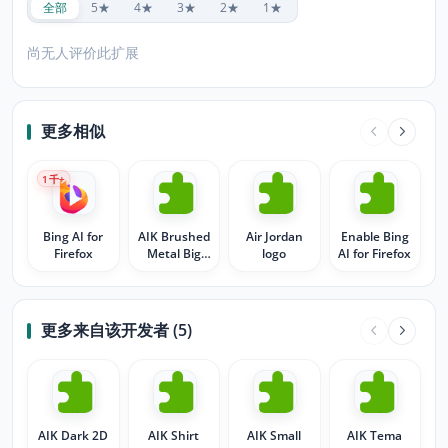
全部
5★
4★
3★
2★
1★
尚无人评价此扩展
更多相似
1
千+
Bing AI for
AIK Brushed
Air Jordan
Enable Bing
Firefox
Metal Big
logo
AI for Firefox
Logo
更多来自该开发者 (5)
AIK Dark 2D
AIK Shirt
AIK Small
AIK Tema