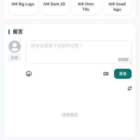
AIK Big Logo
AIK Dark 2D
AIK Shirt
AIK Small
Tifo
logo
留言
游客
0/500
发送
没有留言