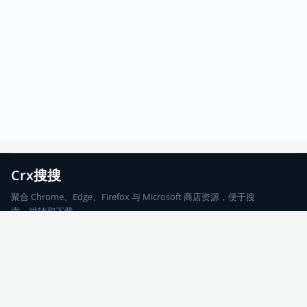
Crx搜搜
聚合 Chrome、Edge、Firefox 与 Microsoft 商店资源，便于搜
索、跳转和下载。
Chrome
Edge
Firefox
Microsoft
搜索
每期精选
更新日志
友情链接