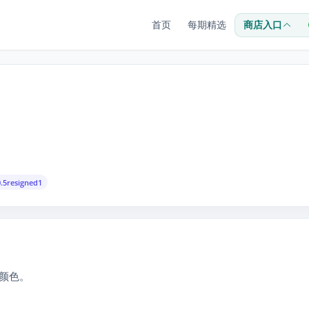
首页
每期精选
商店入口
0.5resigned1
变颜色。