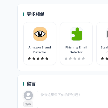
更多相似
Amazon Brand
Phishing Email
Stea
Detector
Detector
留言
游客