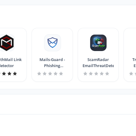
lthMail Link
Mails-Guard -
ScamRadar
T
detector
Phishing
EmailThreatDetector
E
Detector