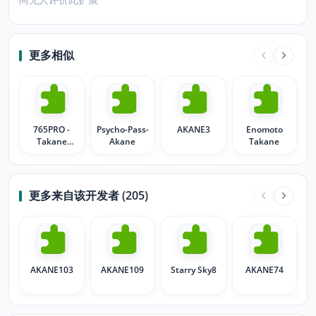
更多相似
765PRO -
Psycho-Pass-
AKANE3
Enomoto
Takane
Akane
Takane
Shijou
更多来自该开发者 (205)
AKANE103
AKANE109
Starry Sky8
AKANE74