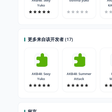
AKB48: Sexy
oshima yuko
AK
Yuko
K
更多来自该开发者 (17)
AKB48: Sexy
AKB48: Summer
Yuko
Attack
M
Saku
留言