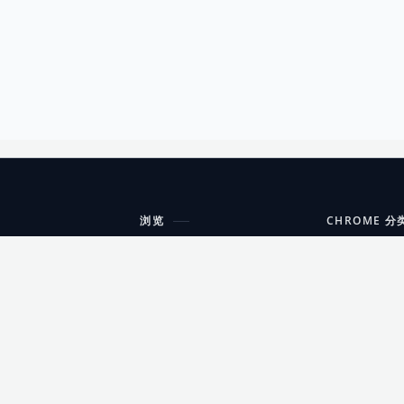
浏览
CHROME 分
每期精选
工具
搜索扩展
沟通
更新日志
开发者工具
友情链接
家居