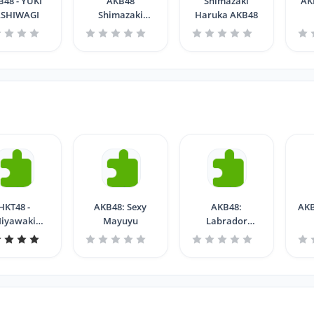
B48 - YUKI
AKB48
Shimazaki
AK
ASHIWAGI
Shimazaki
Haruka AKB48
Haruka 1
HKT48 -
AKB48: Sexy
AKB48:
AKB
iyawaki
Mayuyu
Labrador
ra: "Sakura
Retriever
Pop"