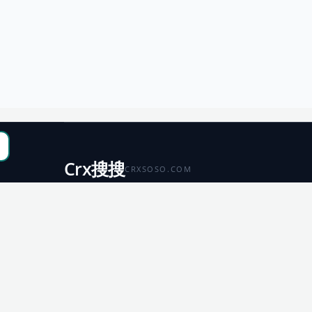
Crx搜搜
CRXSOSO.COM
聚合 Chrome、Edge、Firefox 与 Microsoft 商店资源，
便于搜索、跳转和下载。
Chrome
Edge
扩展商店
扩展商店
Firefox
Microsoft
扩展商店
应用商店