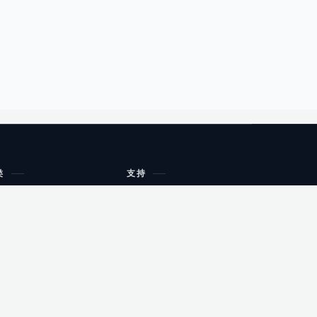
类
支持
工作流程与规划
油小猴
教育
网站地图
购物
健康