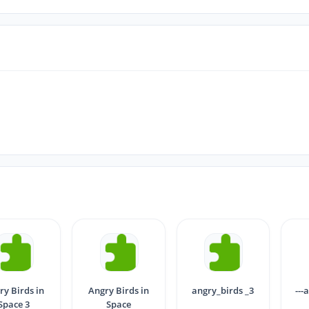
ry Birds in
Angry Birds in
angry_birds _3
---
Space 3
Space