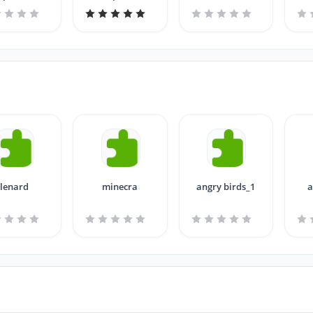
lenard
minecra
angry birds_1
a