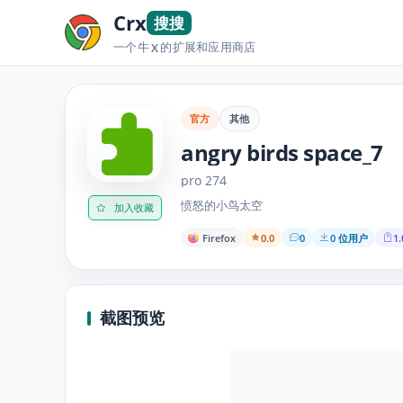
Crx
搜搜
一个牛
的扩展和应用商店
X
官方
其他
angry birds space_7
pro 274
愤怒的小鸟太空
加入收藏
Firefox
0.0
0
0 位用户
1.
截图预览