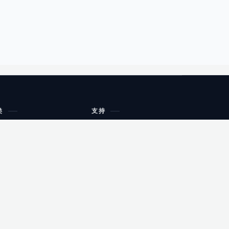
类
支持
工作流程与规划
油小猴
教育
网站地图
购物
健康