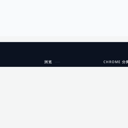
浏览
CHROME 分
每期精选
工具
搜索扩展
沟通
更新日志
开发者工具
友情链接
家居