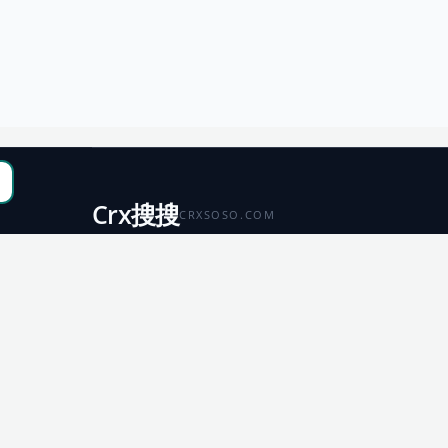
Crx搜搜
CRXSOSO.COM
聚合 Chrome、Edge、Firefox 与 Microsoft 商店资源，
便于搜索、跳转和下载。
Chrome
Edge
扩展商店
扩展商店
Firefox
Microsoft
扩展商店
应用商店