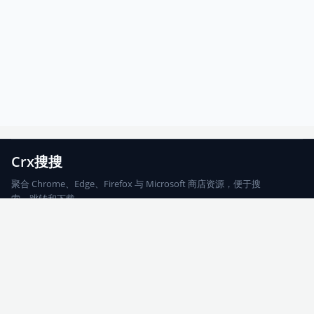
Crx搜搜
聚合 Chrome、Edge、Firefox 与 Microsoft 商店资源，便于搜
索、跳转和下载。
Chrome
Edge
Firefox
Microsoft
搜索
每期精选
更新日志
友情链接
© 2026 CRX搜搜