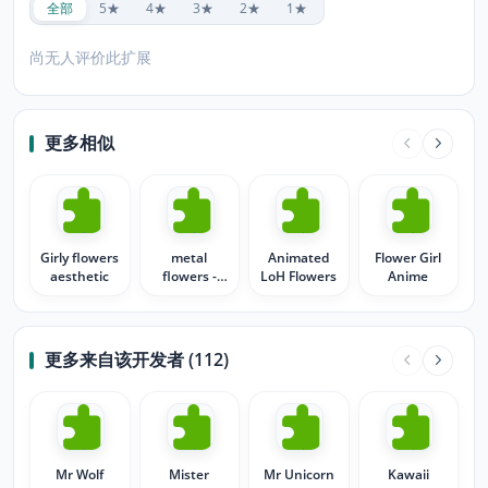
全部
5★
4★
3★
2★
1★
尚无人评价此扩展
更多相似
Girly flowers
metal
Animated
Flower Girl
aesthetic
flowers -
LoH Flowers
Anime
animated
更多来自该开发者 (112)
Mr Wolf
Mister
Mr Unicorn
Kawaii