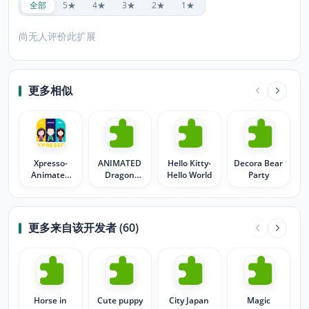
全部
5★
4★
3★
2★
1★
尚无人评价此扩展
更多相似
Xpresso-
ANIMATED
Hello Kitty-
Decora Bear
Animated
Dragon
Hello World
Party
avatar
Spirit
emojis & GIF
Stickers
更多来自该开发者 (60)
Horse in
Cute puppy
City Japan
Magic