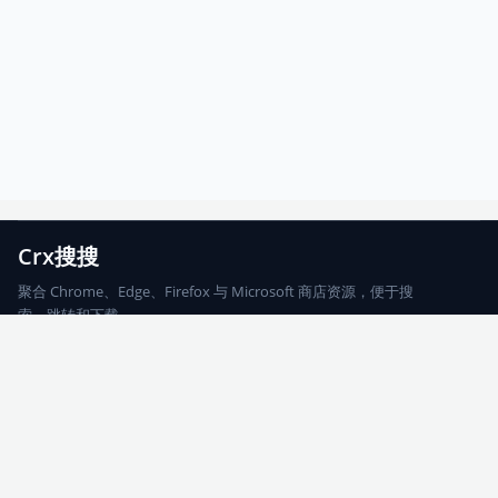
Crx搜搜
聚合 Chrome、Edge、Firefox 与 Microsoft 商店资源，便于搜
索、跳转和下载。
Chrome
Edge
Firefox
Microsoft
搜索
每期精选
更新日志
友情链接
© 2026 CRX搜搜