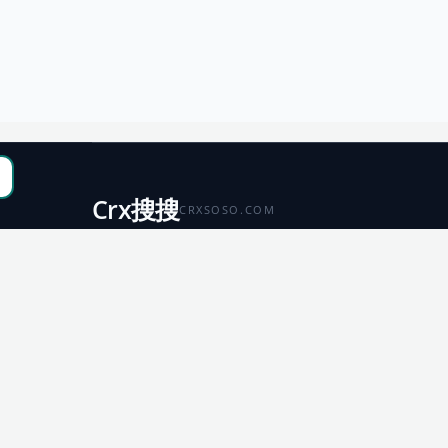
Crx搜搜
CRXSOSO.COM
聚合 Chrome、Edge、Firefox 与 Microsoft 商店资源，
便于搜索、跳转和下载。
Chrome
Edge
扩展商店
扩展商店
Firefox
Microsoft
扩展商店
应用商店
© 2026 CRX搜搜