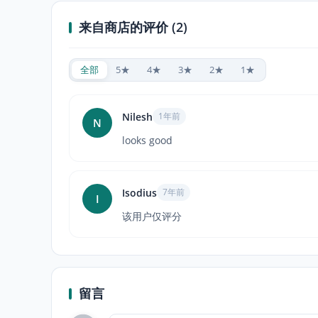
来自商店的评价 (2)
全部
5★
4★
3★
2★
1★
Nilesh
1年前
N
looks good
Isodius
7年前
I
该用户仅评分
留言