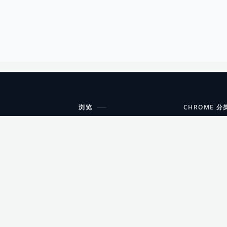
浏览
CHROME 分
每期精选
工具
搜索扩展
沟通
更新日志
开发者工具
友情链接
家居