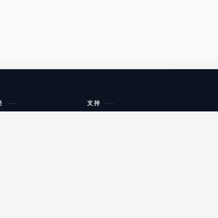
类
支持
工作流程与规划
油小猴
教育
网站地图
购物
健康
网站地图
友情链接