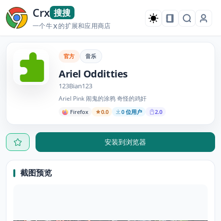
Crx
搜搜
一个牛
的扩展和应用商店
X
官方
音乐
Ariel Odditties
123Bian123
Ariel Pink 闹鬼的涂鸦 奇怪的鸡奸
Firefox
0.0
0 位用户
2.0
安装到浏览器
截图预览