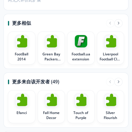
更多相似
FootBall
Green Bay
Football.ua
Liverpool
2014
Packers
extension
Football Club
football
EST 1892
更多来自该开发者 (49)
Efanci
Fall Home
Touch of
Silver
Decor
Purple
Flourish