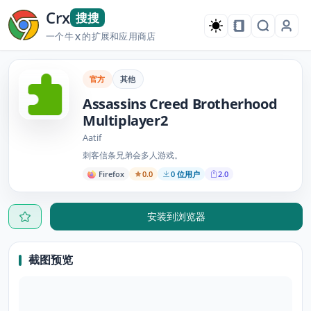
Crx
搜搜
一个牛
的扩展和应用商店
X
官方
其他
Assassins Creed Brotherhood
Multiplayer2
Aatif
刺客信条兄弟会多人游戏。
Firefox
0.0
0 位用户
2.0
安装到浏览器
截图预览