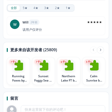
全部
5★
4★
3★
2★
1★
Will
2年前
W
该用户仅评分
更多来自该开发者 (25809)
7
千+
7
千+
6
千+
5
千+
Running
Sunset
Northern
Calm
Foxes by
Foggy Sea by
Lake FT by
Sunrise by
MaDonna
MaDonna
MaDonna
MaDonna
留言