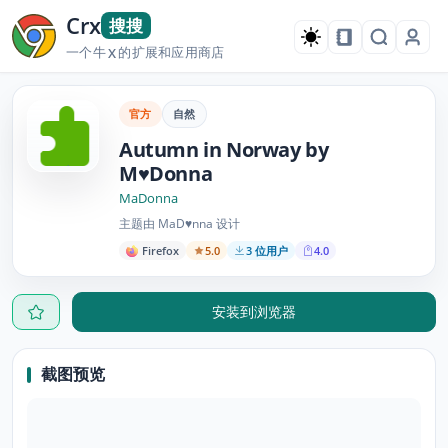
Crx
搜搜
一个牛
的扩展和应用商店
X
官方
自然
Autumn in Norway by
M♥Donna
MaDonna
主题由 MaD♥nna 设计
Firefox
5.0
3 位用户
4.0
安装到浏览器
截图预览