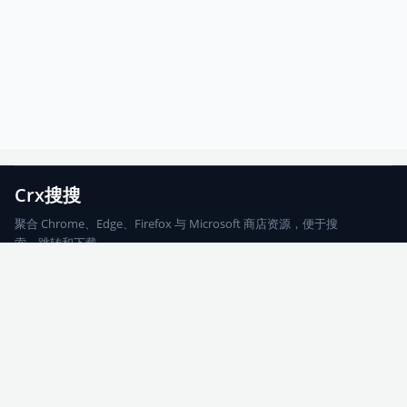
Crx搜搜
聚合 Chrome、Edge、Firefox 与 Microsoft 商店资源，便于搜
索、跳转和下载。
Chrome
Edge
Firefox
Microsoft
搜索
每期精选
更新日志
友情链接
© 2026 CRX搜搜
网站地图
友情链接