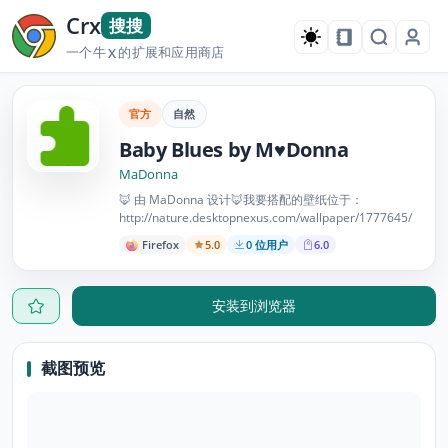
Crx
搜搜
一个牛
的扩展和应用商店
X
官方
自然
Baby Blues by M♥Donna
MaDonna
🦊 由 MaDonna 设计🦊我要搭配的壁纸位于：
http://nature.desktopnexus.com/wallpaper/1777645/
Firefox
5.0
0 位用户
6.0
安装到浏览器
截图预览