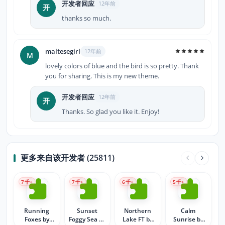
开发者回应
12年前
开
thanks so much.
maltesegirl
12年前
M
lovely colors of blue and the bird is so pretty. Thank
you for sharing. This is my new theme.
开发者回应
12年前
开
Thanks. So glad you like it. Enjoy!
更多来自该开发者 (25811)
7
千+
7
千+
6
千+
5
千+
Running
Sunset
Northern
Calm
Foxes by
Foggy Sea by
Lake FT by
Sunrise by