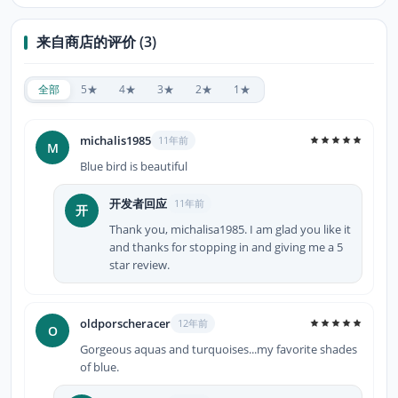
来自商店的评价 (3)
全部
5★
4★
3★
2★
1★
michalis1985
11年前
M
Blue bird is beautiful
开发者回应
11年前
开
Thank you, michalisa1985. I am glad you like it
and thanks for stopping in and giving me a 5
star review.
oldporscheracer
12年前
O
Gorgeous aquas and turquoises...my favorite shades
of blue.