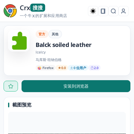
Crx
搜搜
一个牛
的扩展和应用商店
X
官方
其他
Balck soiled leather
IceIcy
马库斯·坦纳伯格
Firefox
0.0
0 位用户
2.0
安装到浏览器
截图预览