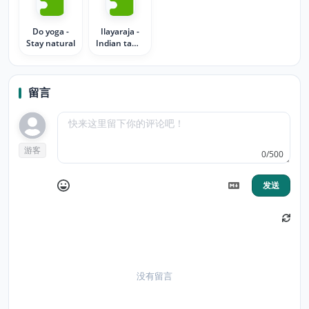
Do yoga -
Ilayaraja -
Stay natural
Indian tamil
music
maestro
留言
游客
0/500
发送
没有留言