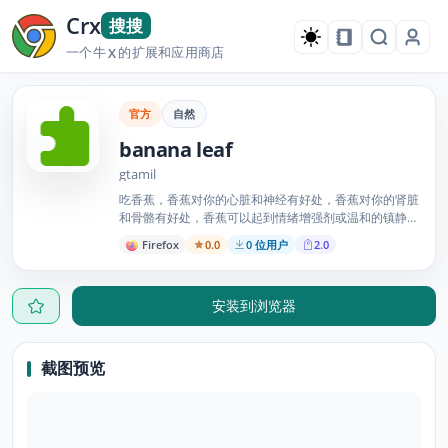
Crx
搜搜
一个牛
的扩展和应用商店
X
官方
自然
banana leaf
gtamil
吃香蕉，香蕉对你的心脏和神经有好处，香蕉对你的肾脏
和骨骼有好处，香蕉可以起到情绪增强剂或温和的镇静剂
的作用。不要吃垃圾食品，吃天然有机香蕉...
Firefox
0.0
0 位用户
2.0
安装到浏览器
截图预览