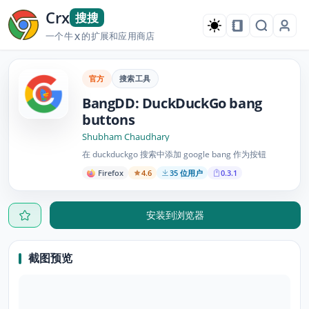
Crx
搜搜
一个牛
的扩展和应用商店
X
官方
搜索工具
BangDD: DuckDuckGo bang
buttons
Shubham Chaudhary
在 duckduckgo 搜索中添加 google bang 作为按钮
Firefox
4.6
35 位用户
0.3.1
安装到浏览器
截图预览