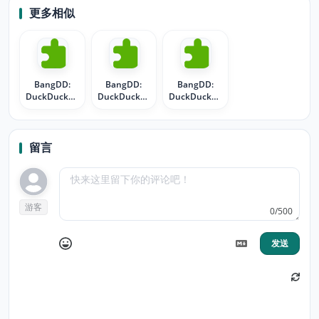
更多相似
BangDD:
BangDD:
BangDD:
DuckDuckGo
DuckDuckGo
DuckDuckGo
Bang
Bang
Bang
Buttons
Buttons
Buttons
留言
游客
0/500
发送