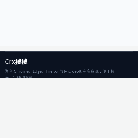
Crx搜搜
聚合 Chrome、Edge、Firefox 与 Microsoft 商店资源，便于搜
索、跳转和下载。
Chrome
Edge
Firefox
Microsoft
搜索
每期精选
更新日志
友情链接
© 2026 CRX搜搜
网站地图
友情链接