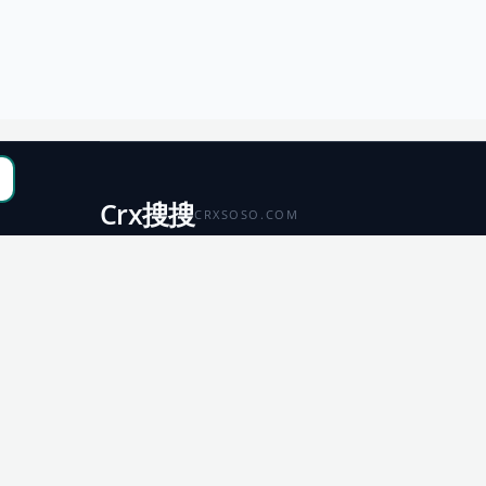
Crx搜搜
CRXSOSO.COM
聚合 Chrome、Edge、Firefox 与 Microsoft 商店资源，
便于搜索、跳转和下载。
Chrome
Edge
扩展商店
扩展商店
Firefox
Microsoft
扩展商店
应用商店
© 2026 CRX搜搜