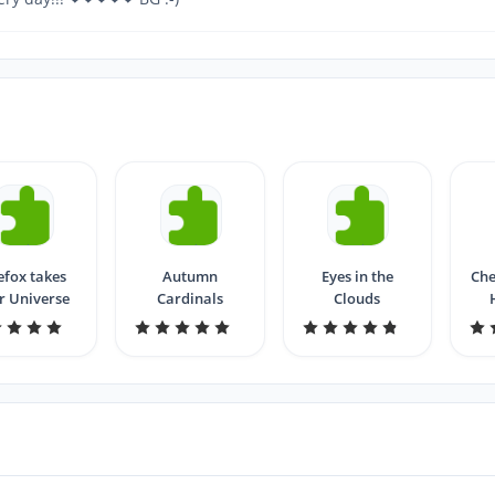
efox takes
Autumn
Eyes in the
Che
r Universe
Cardinals
Clouds