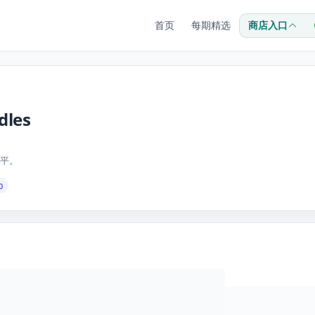
首页
每期精选
商店入口
dles
平。
0