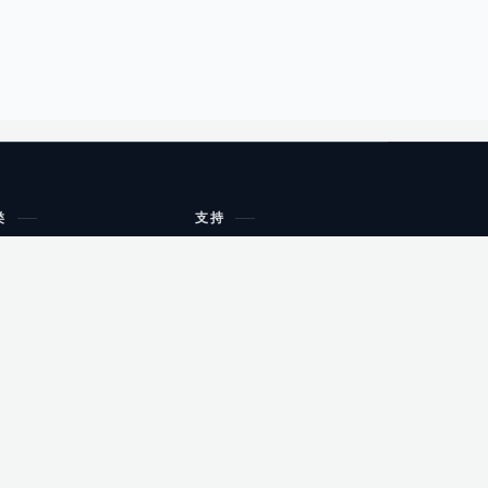
类
支持
工作流程与规划
油小猴
教育
网站地图
购物
健康
网站地图
友情链接