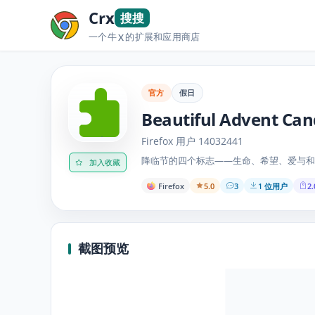
Crx
搜搜
一个牛
的扩展和应用商店
X
官方
假日
Beautiful Advent Can
Firefox 用户 14032441
降临节的四个标志——生命、希望、爱与和
加入收藏
Firefox
5.0
3
1 位用户
2.
截图预览