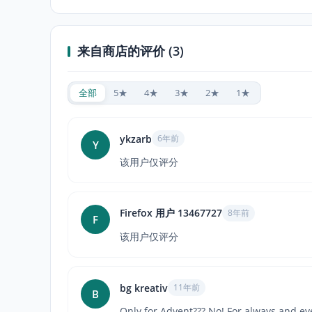
来自商店的评价 (3)
全部
5★
4★
3★
2★
1★
ykzarb
6年前
Y
该用户仅评分
Firefox 用户 13467727
8年前
F
该用户仅评分
bg kreativ
11年前
B
Only for Advent??? No! For always and e