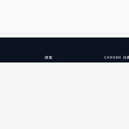
浏览
CHROME 分
每期精选
工具
搜索扩展
沟通
更新日志
开发者工具
友情链接
家居