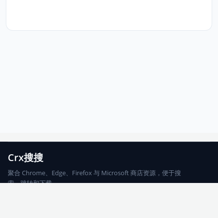
Crx搜搜
聚合 Chrome、Edge、Firefox 与 Microsoft 商店资源，便于搜
索、跳转和下载。
Chrome
Edge