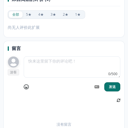
全部
5★
4★
3★
2★
1★
尚无人评价此扩展
留言
游客
0/500
发送
没有留言