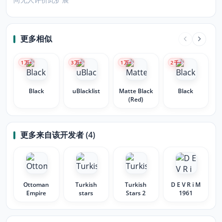
更多相似
1
万+
3
万+
1
万+
2
千+
Black
uBlacklist
Matte Black
Black
(Red)
更多来自该开发者 (4)
Ottoman
Turkish
Turkish
D E V R i M
Empire
stars
Stars 2
1961