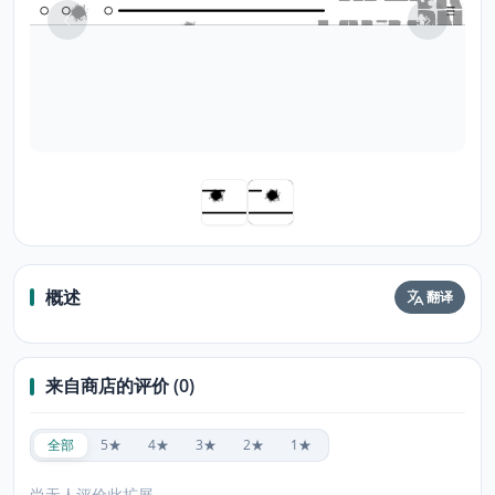
概述
翻译
来自商店的评价 (0)
全部
5★
4★
3★
2★
1★
尚无人评价此扩展