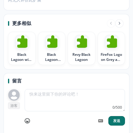
更多相似
Black
Black
Revy Black
FireFox Logo
Lagoon with
Lagoon
Lagoon
on Grey and
Revy
anime
Black
留言
游客
0/500
发送