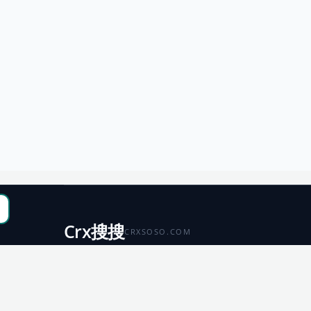
Crx搜搜
CRXSOSO.COM
聚合 Chrome、Edge、Firefox 与 Microsoft 商店资源，
便于搜索、跳转和下载。