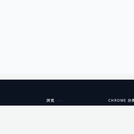
浏览
CHROME 分
每期精选
工具
搜索扩展
沟通
更新日志
开发者工具