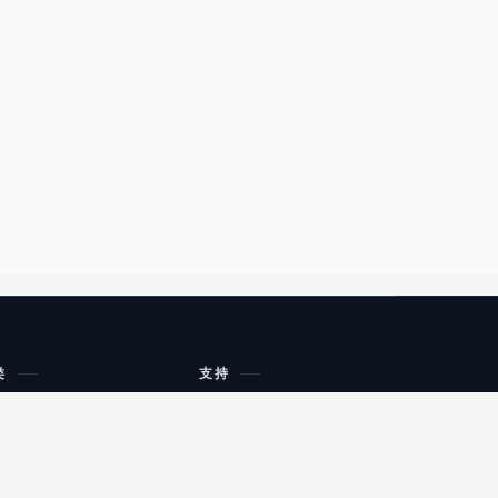
类
支持
工作流程与规划
油小猴
教育
网站地图
购物