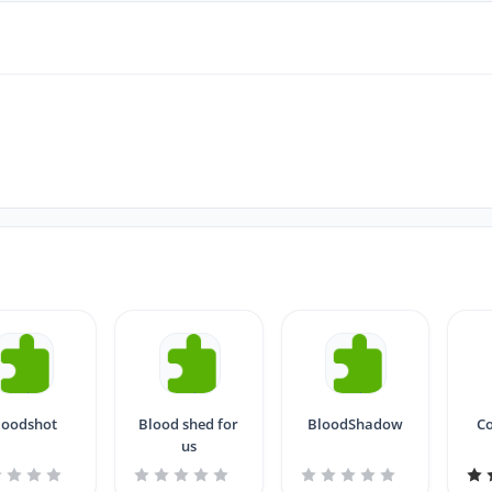
loodshot
Blood shed for
BloodShadow
Co
us