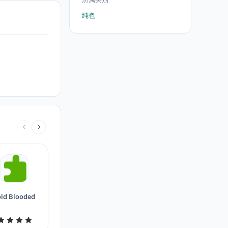
纯色
ld Blooded