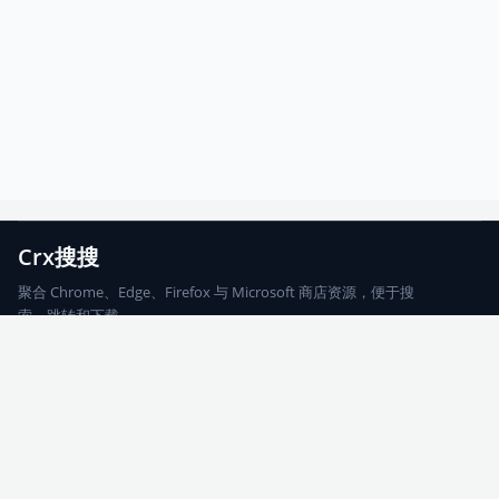
Crx搜搜
聚合 Chrome、Edge、Firefox 与 Microsoft 商店资源，便于搜
索、跳转和下载。
Chrome
Edge
Firefox
Microsoft
搜索
每期精选
更新日志
友情链接
© 2026 CRX搜搜