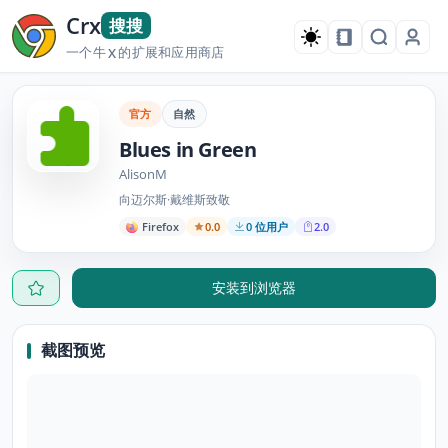
Crx
搜搜
一个牛
的扩展和应用商店
X
官方
自然
Blues in Green
AlisonM
向迈尔斯·戴维斯致敬
Firefox
0.0
0 位用户
2.0
安装到浏览器
截图预览