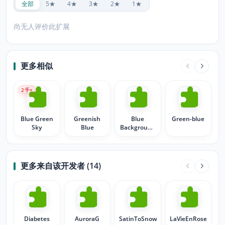
全部
5★
4★
3★
2★
1★
尚无人评价此扩展
更多相似
2
千+
Blue Green
Greenish
Blue
Green-blue
Sky
Blue
Background
With Green
Tab
更多来自该开发者 (14)
Diabetes
AuroraG
SatinToSnow02
LaVieEnRose