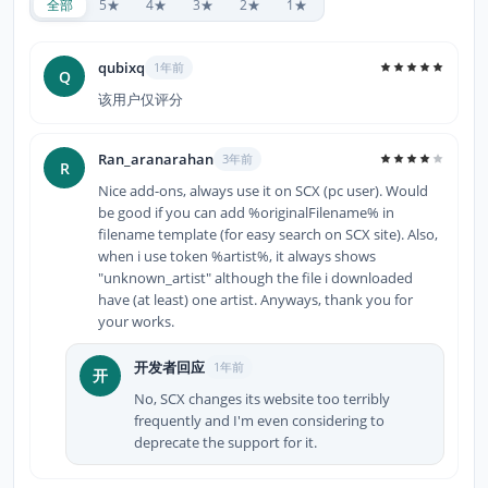
全部
5★
4★
3★
2★
1★
qubixq
1年前
Q
该用户仅评分
Ran_aranarahan
3年前
R
Nice add-ons, always use it on SCX (pc user). Would
be good if you can add %originalFilename% in
filename template (for easy search on SCX site). Also,
when i use token %artist%, it always shows
"unknown_artist" although the file i downloaded
have (at least) one artist. Anyways, thank you for
your works.
开发者回应
1年前
开
No, SCX changes its website too terribly
frequently and I'm even considering to
deprecate the support for it.