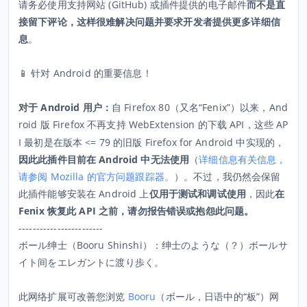
请务必使用支持网站 (GitHub) 或插件提供的电子邮件
而不是直
接留下评论，这样很难解决问题并要求开发者提供更多详细信
息
。
📱 针对 Android 的重要信息！
对于 Android 用户：
自 Firefox 80（又名“Fenix”）以来，And
roid 版 Firefox 不再支持 WebExtension 的
API，这些 AP
下载
I 最初是在版本 <= 79 的旧版 Firefox for Android 中实现的，
因此此插件目前在 Android 中无法使用
（
详细信息有关信息，
请参阅 Mozilla 的官方问题跟踪器。
）。不过，我仍然会保留
此插件能够安装在 Android 上
仅用于测试和调试使用
，因此
在
Fenix 恢复此 API 之前，请勿报告错误或抱怨此问题。
------------------------
ボール绅士（Booru Shinshi）：绅士のような（？）ボールサ
イト间をエレガントに渡り歩く。
此网络扩展可改善您浏览
Booru
（ボール，日语中的“板”）网