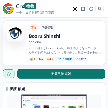
Crx
搜搜
一个牛
的扩展和应用商店
X
官方
下载管理
Booru Shinshi
ono ono
ボール绅士 (Booru Shinshi)：绅士のような（？）ボー
ルサイト间をエレガントに渡り歩く。只需一键从Booru
网站下载具有可理解文件名的图像，或在各个booru网站
Firefox
4.7
257 位用户
0.12.2
中搜索。 支持 SankakuComplex、Yande.re、
Konachan、Danbooru...等。
安装到浏览器
截图预览