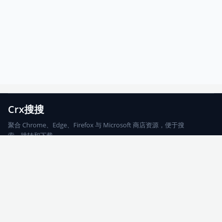
Crx搜搜
聚合 Chrome、Edge、Firefox 与 Microsoft 商店资源，便于搜
索、跳转和下载。
Chrome
Edge
Firefox
Microsoft
搜索
每期精选
更新日志
友情链接
© 2026 CRX搜搜
网站地图
友情链接