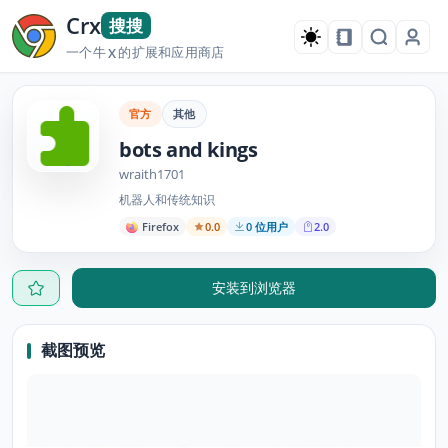
Crx
搜搜
一个牛
的扩展和应用商店
X
官方
其他
bots and kings
wraith1701
机器人和传统知识
Firefox
0.0
0 位用户
2.0
安装到浏览器
截图预览