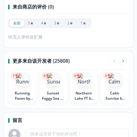
来自商店的评价 (0)
全部
5★
4★
3★
2★
1★
尚无人评价此扩展
更多来自该开发者 (25808)
7
千+
6
千+
6
千+
5
千+
Running
Sunset
Northern
Calm
Foxes by
Foggy Sea by
Lake FT by
Sunrise by
MaDonna
MaDonna
MaDonna
MaDonna
留言