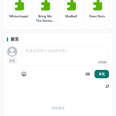
Whitechapel.
Bring Me
Madball
Deez Nuts
The Horizon
_
留言
游客
0/500
发送
没有留言