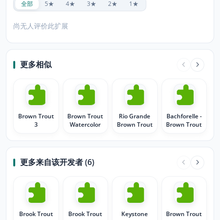
全部
5★
4★
3★
2★
1★
尚无人评价此扩展
更多相似
Brown Trout
Brown Trout
Rio Grande
Bachforelle -
3
Watercolor
Brown Trout
Brown Trout
更多来自该开发者 (6)
Brook Trout
Brook Trout
Keystone
Brown Trout