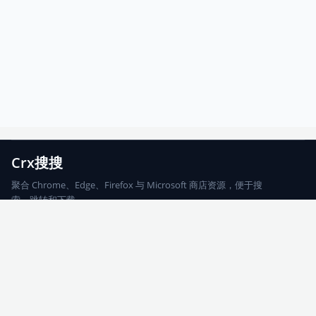
Crx搜搜
聚合 Chrome、Edge、Firefox 与 Microsoft 商店资源，便于搜
索、跳转和下载。
Chrome
Edge
Firefox
Microsoft
搜索
每期精选
更新日志
友情链接
© 2026 CRX搜搜