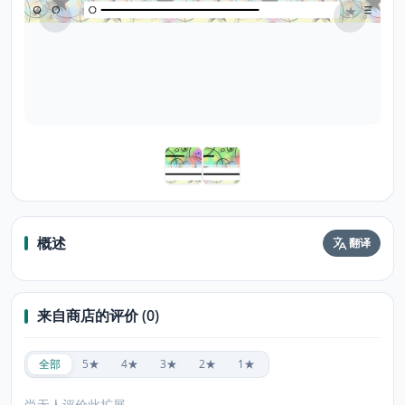
概述
翻译
来自商店的评价 (0)
全部
5★
4★
3★
2★
1★
尚无人评价此扩展