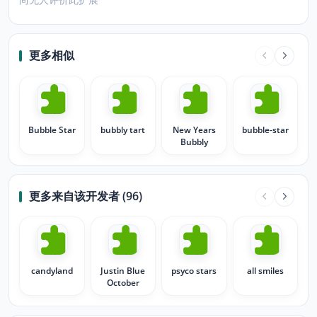
更多相似
Bubble Star
bubbly tart
New Years
bubble-star
Bubbly
更多来自该开发者 (96)
candyland
Justin Blue
psyco stars
all smiles
October