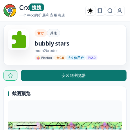
Crx
搜搜
一个牛
的扩展和应用商店
X
官方
其他
bubbly stars
mom2brodee
Firefox
0.0
0 位用户
2.0
安装到浏览器
截图预览