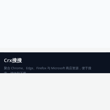
Crx搜搜
聚合 Chrome、Edge、Firefox 与 Microsoft 商店资源，便于搜
索、跳转和下载。
Chrome
Edge
Firefox
Microsoft
搜索
每期精选
更新日志
友情链接