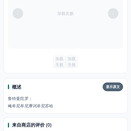
加载失败
加载
加载
失败
失败
概述
显示原文
鲁特曼陀罗：
唵牟尼牟尼摩诃牟尼苏哈
来自商店的评价 (0)