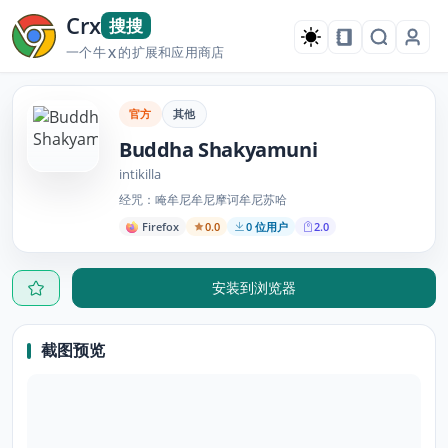
Crx
搜搜
一个牛
的扩展和应用商店
X
官方
其他
Buddha Shakyamuni
intikilla
经咒：唵牟尼牟尼摩诃牟尼苏哈
Firefox
0.0
0 位用户
2.0
安装到浏览器
截图预览