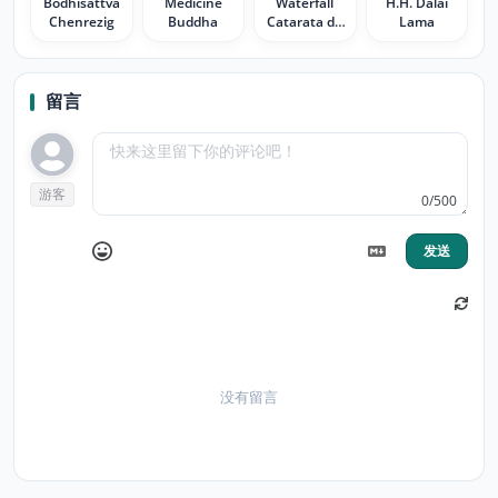
Bodhisattva
Medicine
Waterfall
H.H. Dalai
Chenrezig
Buddha
Catarata de
Lama
la bella novia
留言
游客
0/500
发送
没有留言