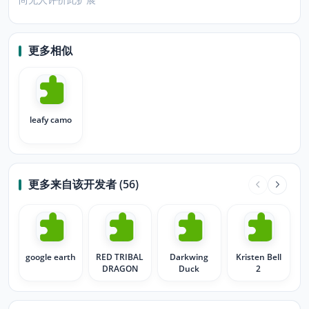
更多相似
leafy camo
更多来自该开发者 (56)
google earth
RED TRIBAL
Darkwing
Kristen Bell
DRAGON
Duck
2