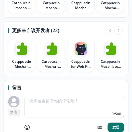
Catppuccin-
Catpuccin
Catppuccin
Catppuccin
mocha-
Mocha
Mocha
Mocha
lavender
Lavender
Lavender
Lavender-
Mint
更多来自该开发者 (22)
Catppuccin
Catppuccin
Catppuccin
Catppuccin
Mocha -
Mocha -
for Web File
Macchiato -
Blue
Mauve
Explorer
Lavender
Icons
留言
游客
0/500
发送