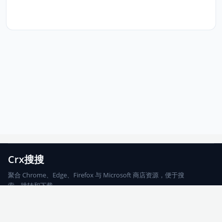
Crx搜搜
聚合 Chrome、Edge、Firefox 与 Microsoft 商店资源，便于搜
索、跳转和下载。
Chrome
Edge