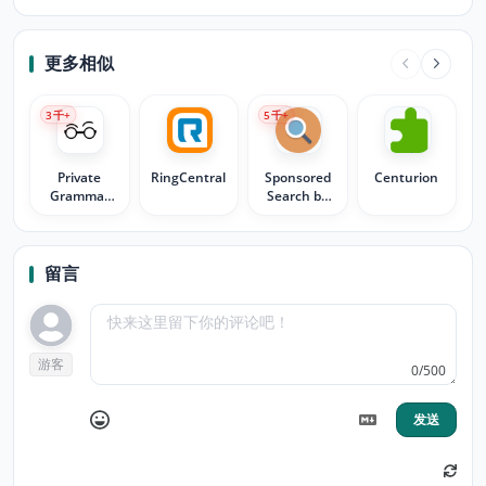
更多相似
3
千+
5
千+
Private
RingCentral
Sponsored
Centurion
Grammar
Search by
Checker -
SearchesCentral
Harper
留言
游客
0/500
发送